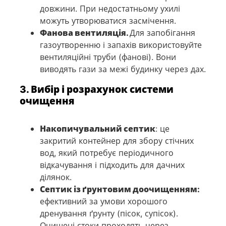
довжини. При недостатньому ухилі
можуть утворюватися засмічення.
Фанова вентиляція.
Для запобігання
газоутворенню і запахів використовуйте
вентиляційні труби (фанові). Вони
виводять гази за межі будинку через дах.
3. Вибір і розрахунок системи
очищення
Накопичувальний септик
: це
закритий контейнер для збору стічних
вод, який потребує періодичного
відкачування і підходить для дачних
ділянок.
Септик із ґрунтовим доочищенням:
ефективний за умови хорошого
дренування ґрунту (пісок, супісок).
Очищені стоки проходять через