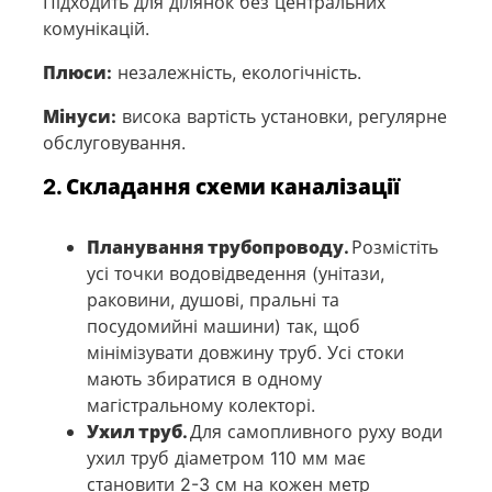
Підходить для ділянок без центральних
комунікацій.
Плюси:
незалежність, екологічність.
Мінуси:
висока вартість установки, регулярне
обслуговування.
2. Складання схеми каналізації
Планування трубопроводу.
Розмістіть
усі точки водовідведення (унітази,
раковини, душові, пральні та
посудомийні машини) так, щоб
мінімізувати довжину труб. Усі стоки
мають збиратися в одному
магістральному колекторі.
Ухил труб.
Для самопливного руху води
ухил труб діаметром 110 мм має
становити 2-3 см на кожен метр