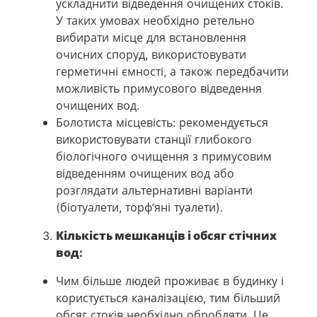
ускладнити відведення очищених стоків.
У таких умовах необхідно ретельно
вибирати місце для встановлення
очисних споруд, використовувати
герметичні ємності, а також передбачити
можливість примусового відведення
очищених вод.
Болотиста місцевість: рекомендується
використовувати станції глибокого
біологічного очищення з примусовим
відведенням очищених вод або
розглядати альтернативні варіанти
(біотуалети, торф’яні туалети).
Кількість мешканців і обсяг стічних
вод:
Чим більше людей проживає в будинку і
користується каналізацією, тим більший
обсяг стоків необхідно обробляти. Це