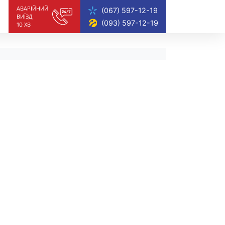
АВАРIЙНИЙ
(067) 597-12-19
ВИЇЗД
(093) 597-12-19
10 ХВ