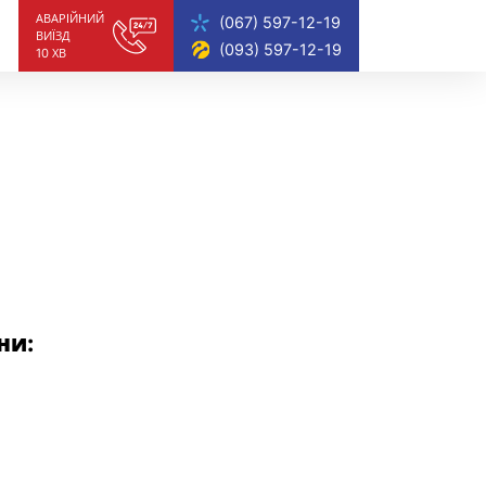
АВАРIЙНИЙ
(067) 597-12-19
ВИЇЗД
(093) 597-12-19
10 ХВ
ни: