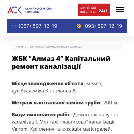
АВАРIЙНИЙ
24/7
ВИЇЗД
10 ХВ
(067) 597-12-19
(093) 597-12-19
ГОЛОВНА
»
ЖБК “АЛМАЗ 4” КАПІТАЛЬНИЙ РЕМОНТ КАНАЛІЗАЦІЇ
ЖБК “Алмаз 4” Капітальний
ремонт каналізації
Місце знаходження об'єкта:
м.Київ,
вул.Академіка Корольова 8.
Метраж капітальної заміни труби:
200 м.
Види виконаних робіт:
Демонтаж чавунної
каналізації. Монтаж пластикової каналізації
Valrom. Кріплення та фіксація магістралей.