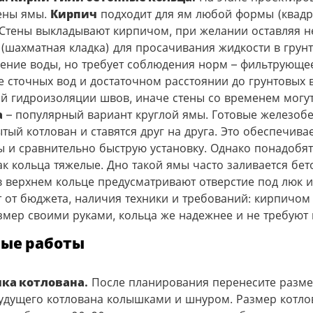
тены ямы.
Кирпич
подходит для ям любой формы (квадр
. Стены выкладывают кирпичом, при желании оставляя 
шахматная кладка) для просачивания жидкости в грунт​
ение воды, но требует соблюдения норм – фильтрующее
 сточных вод и достаточном расстоянии до грунтовых 
ой гидроизоляции швов, иначе стены со временем могут
а
– популярный вариант круглой ямы. Готовые железоб
тый котлован и ставятся друг на друга. Это обеспечива
ы и сравнительно быструю установку. Однако понадобя
как кольца тяжелые. Дно такой ямы часто заливается бе
в верхнем кольце предусматривают отверстие под люк и
 от бюджета, наличия техники и требований: кирпичом
змер своими руками, кольца же надежнее и не требуют 
ые работы
ка котлована.
После планирования перенесите разме
удущего котлована колышками и шнуром. Размер котлов