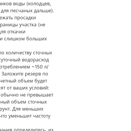
иков воды (колодцев,
для песчаных дальше)​.
бежать просадки
раницы участка (не
ля откачки
, и слишком больших
о количеству сточных
суточный водорасход
потреблением ~150 л/
. Заложите резерв по
счетный объем будет
ят от ваших условий:
ы обычно не превышает
очный объем сточных
рунт​. Для меньших
что уменьшит частоту
ания определитесь, из