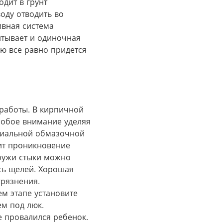
одит в грунт
воду отводить во
ивная система
итывает и одиночная
ую все равно придется
работы. В кирпичной
собое внимание уделяя
циальной обмазочной
тит проникновение
аружи стыки можно
ось щелей. Хорошая
грязнения.
м этапе установите
ем под люк.
 провалился ребенок​.