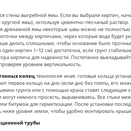
н
ся стены выгребной ямы. Если вы выбрали кирпич, начи
я круглой ямы), используя цементно-песчаный раствор.
ля дренажной ямы некоторые швы можно не полностью 
оточки между кирпичами, через которые вода будет ухо
чше делать сплошными, чтобы основание было прочным
 один кирпич (~12 см) достаточна, если грунт стабильн
тора кирпича для надежности. Постепенно выкладывайт
проверяя уровнем вертикальность.
тонных колец
технология иная: готовые кольца устана
ют первое кольцо на дно (если дно без плиты, его мож
выемки грунта или с помощью крана ставят следующие к
 могут немного просесть, выравниваясь. Все стыки ме
ли битумом для герметизации. После установки послед
ь ниже уровня земли, чтобы удобно монтировать крышк
ционной трубы