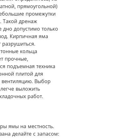
атной, прямоугольной)
небольшие промежутки
. Такой дренаж
 дно допустимо только
вод. Кирпичная яма
 разрушиться.
етонные кольца
ет прочные,
тся подъемная техника
тонной плитой для
 вентиляцию​. Выбор
 легче выложить
кладочных работ.
ры ямы на местность.
ана делайте с запасом: