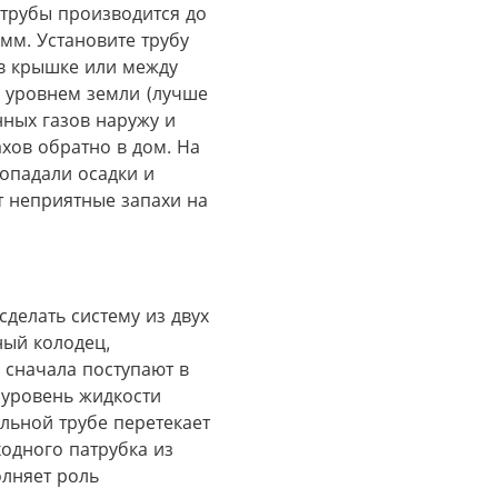
трубы производится до
мм. Установите трубу
 в крышке или между
д уровнем земли (лучше
нных газов наружу и
ов обратно в дом​. На
попадали осадки и
 неприятные запахи на
делать систему из двух
ный колодец,
 сначала поступают в
 уровень жидкости
льной трубе перетекает
ходного патрубка из
олняет роль