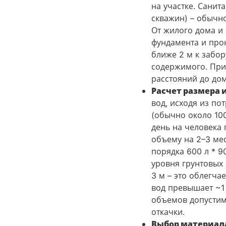
на участке. Сани
скважин) – обычно
От жилого дома и 
фундамента и прон
ближе 2 м к забо
содержимого​. При
расстояний до дом
Расчет размера 
вод, исходя из п
(обычно около 100
день на человека 
объему на 2–3 ме
порядка 600 л * 9
уровня грунтовых
3 м​ – это облегч
вод превышает ~1 
объемов допустим
откачки.
Выбор материала