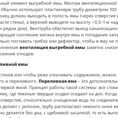
ьный элемент выгребной ямы. Монтаж вентиляционной 
 Обычно используют пластиковую трубу диаметром 100 
онец должен выходить в полость ямы (через отверстие
асти стены), а верхний выводите на высоту ~0,5–1 м на
ли рядом дом). Венттруба обеспечит выход канализацио
твращая скопление метана внутри ямы и попадание запах
льно поставить грибок или дефлектор, чтобы в яму не 
олненная
вентиляция выгребной ямы
заметно снизит
ложение отходов.
еливной ямы
токов или чтобы реже откачивать содержимое, можно с
го и переливного.
Переливная яма
– это дополнитель
первой ямой. Принцип работы такой системы: все стоки
яму, где тяжелые твердые осадки оседают на дно. Когда
 отверстия, относительно очищенная вода по соедините
в делают с уклоном, трубу располагают немного ниже в
о делается без дна, с щебневой засыпкой, то есть вып