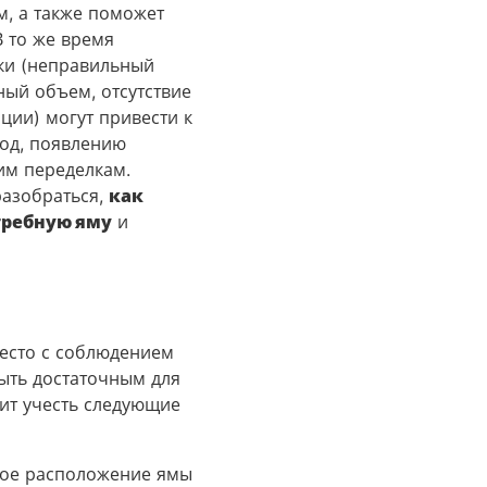
м, а также поможет
В то же время
ки (неправильный
ный объем, отсутствие
ции) могут привести к
од, появлению
им переделкам.
разобраться,
как
гребную яму
и
есто с соблюдением
ыть достаточным для
ит учесть следующие
ное расположение ямы