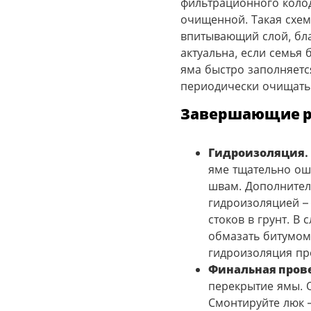
фильтрационного колодц
очищенной​. Такая схем
впитывающий слой, бла
актуальна, если семья
яма быстро заполняется
периодически очищать 
Завершающие р
Гидроизоляция.
яме тщательно ош
швам. Дополнител
гидроизоляцией – 
стоков в грунт. В
обмазать битумом.
гидроизоляция про
Финальная прове
перекрытие ямы. О
Смонтируйте люк –