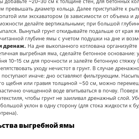
ы добавьте ~20–30 см к толщине стен, для бетонных ко
см превышать диаметр кольца. Далее приступайте к ры
патой или экскаватором (в зависимости от объема и до
можности делайте вертикальными; при большой глубин
ыпался. Вынутый грунт откидывайте подальше от края я
считанной глубине ямы с учетом подушки на дне и воз
и дренаж.
На дне выкопанного котлована организуйте 
тичная выгребная яма, сделайте бетонное основание: у
ня 10–15 см для прочности и залейте бетонную стяжку (
репятствовать уходу нечистот в грунт. В случае дренаж
 поступают иначе: дно оставляют фильтрующим. Насып
ого щебня или гравия толщиной ~50 см, можно перемеша
частично очищенной воде впитываться в почву​. Повер
отекстиля, чтобы грунт не заиливал дренажный слой. Уб
большой уклон в одну сторону (для стока жидкости к б
трена).
ьства выгребной ямы