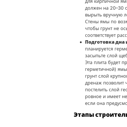
для кирпичной ям
должен на 20–30 
вырыть вручную ло
Стены ямы по воз
чтобы грунт не ос
соответствует рас
Подготовка дна 
планируется герме
засыпьте слой щеб
Эта плита будет п
герметичной) ямы
грунт слой крупн
дренаж позволит 
постелить слой ге
ровное и имеет не
если она предусмо
Этапы строител