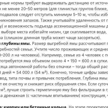
тарные нормы требуют выдерживать дистанцию от источн
 не менее 20–50 метров (для глинистых грунтов ближе, 
подвалов следует отступить минимум 5–10 м, чтобы из
икновения запахов. Также учитывайте удаленность от г
ру) и возможность подъезда ассенизационной машины д
 выборе места избегайте низин, где скапливается вода
а (слишком длинная труба может чаще засоряться).
и глубины ямы.
Размер выгребной ямы рассчитывают п
отребностей семьи. Учтите число проживающих и средне
–200 л на человека). Например, семье из 4 человек с 
потребуется яма объемом около 4 * 150 = 600 л в сутки
сяца автономной работы без откачки – тогда общий ра
0 дней ≈ 54 000 л (54 м³). Конечно, точные цифры завис
 вод, типа почвы и привычек потребления. Глубина ям
ает ее очистку и снижает риск обрушения стен. Если сут
м³, лучше строить герметичную яму без фильтрации в г
а дренажная (с частичным впитыванием) конструкция, 
: кирпич или бетонные кольца.
На этапе проектиров