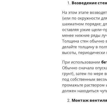
Возведение сте
На этом этапе возводят
(или по окружности дл
шахматном порядке; д
оставляя узкие щели-пр
менее нижние ряды лу
Толщина стен обычно в
делайте толщину в пол
высоты, периодически 
При использовании
бе
Обычно сначала опуска
грунт), затем по мере 
под собственным весом
промажьте раствором и
должен находиться чут
Монтаж вентиля