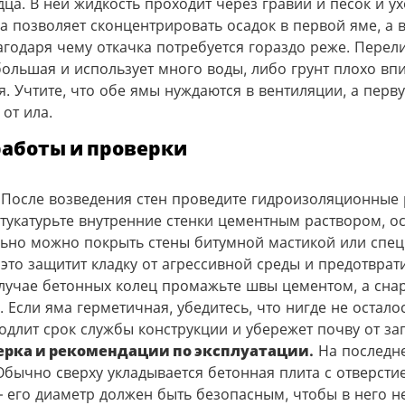
а. В ней жидкость проходит через гравий и песок и ух
а позволяет сконцентрировать осадок в первой яме, а 
годаря чему откачка потребуется гораздо реже. Перел
 большая и использует много воды, либо грунт плохо вп
. Учтите, что обе ямы нуждаются в вентиляции, а перв
от ила.
аботы и проверки
После возведения стен проведите гидроизоляционные 
тукатурьте внутренние стенки цементным раствором, о
ьно можно покрыть стены битумной мастикой или спе
это защитит кладку от агрессивной среды и предотвра
 случае бетонных колец промажьте швы цементом, а сн
 Если яма герметичная, убедитесь, что нигде не остал
длит срок службы конструкции и убережет почву от за
рка и рекомендации по эксплуатации.
На последне
бычно сверху укладывается бетонная плита с отверсти
 его диаметр должен быть безопасным, чтобы в него не