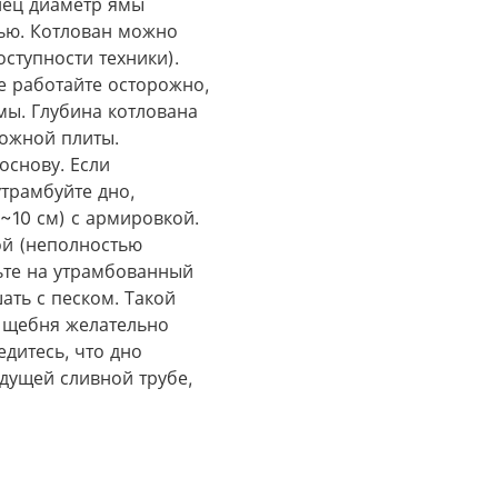
лец диаметр ямы
тью. Котлован можно
ступности техники).
е работайте осторожно,
мы. Глубина котлована
можной плиты.
основу. Если
трамбуйте дно,
~10 см) с армировкой.
ной (неполностью
ьте на утрамбованный
ть с песком. Такой
х щебня желательно
едитесь, что дно
удущей сливной трубе,