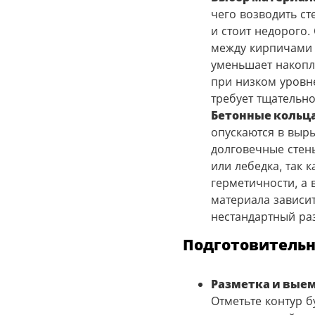
чего возводить с
и стоит недорого
между кирпичами (
уменьшает накопл
при низком уровне
требует тщательн
Бетонные кольц
опускаются в выры
долговечные стен
или лебедка, так 
герметичности, а 
материала зависит
нестандартный ра
Подготовительн
Разметка и выем
Отметьте контур б