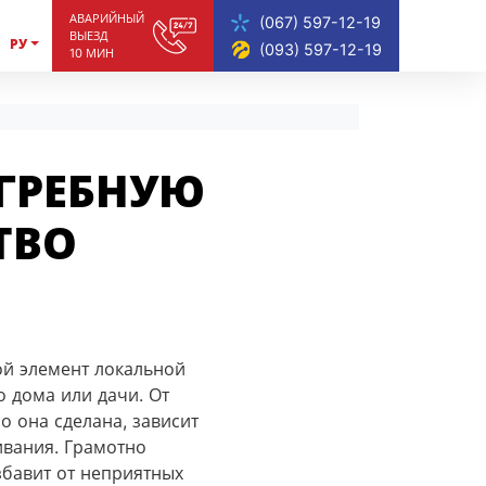
АВАРИЙНЫЙ
(067) 597-12-19
ВЫЕЗД
РУ
(093) 597-12-19
10 МИН
ЫГРЕБНУЮ
ТВО
ой элемент локальной
о дома или дачи. От
о она сделана, зависит
ивания. Грамотно
бавит от неприятных