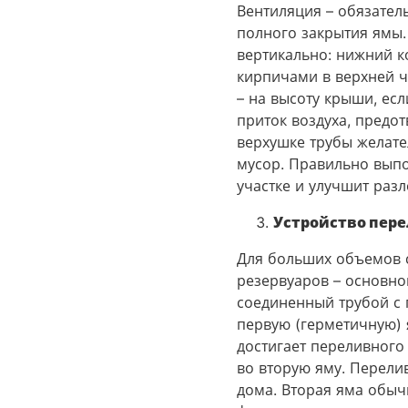
Вентиляция – обязател
полного закрытия ямы.
вертикально: нижний к
кирпичами в верхней ч
– на высоту крыши, ес
приток воздуха, предо
верхушке трубы желате
мусор. Правильно вып
участке и улучшит раз
Устройство пер
Для больших объемов с
резервуаров – основно
соединенный трубой с 
первую (герметичную) 
достигает переливного
во вторую яму​. Перели
дома. Вторая яма обычн